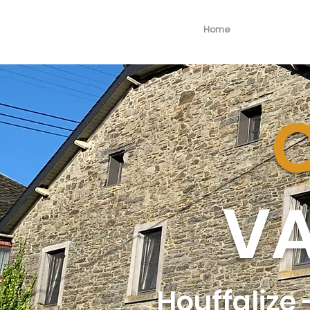
Home
DE GITE
VA
Houffalize