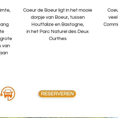
imte,
Coeur de Boeur ligt in het mooie
Coeu
6
dorpje van Boeur, tussen
veel
gang
Houffalize en Bastogne,
Commis
te
in het Parc Naturel des Deux
 grote
Ourthes
s van
taan
RESERVEREN