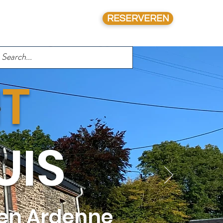
RESERVEREN
CONTACT
Blog
Plus
T
UIS
 en Ardenne