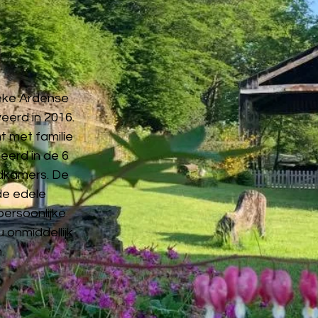
eke Ardense
eerd in 2016.
t met familie
eerd in de 6
dkamers. De
de edele
persoonlijke
u onmiddellijk
.