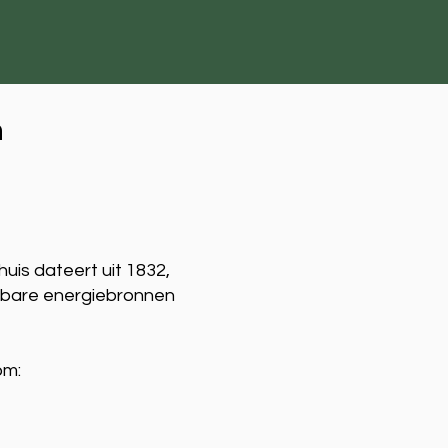
n
huis dateert uit 1832,
uwbare energiebronnen
om: