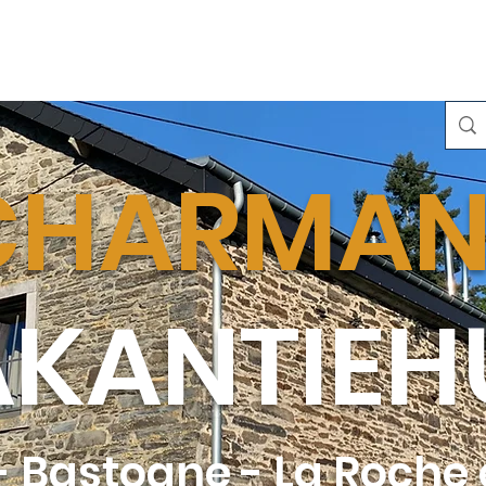
FOTO
PRIJZEN
TOEGANGELIJKHEID
ACTIVITEITEN
CHARMAN
KANTIEH
 - Bastogne - La Roche