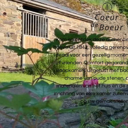
Kom en ontdek deze authenti
hoeve uit 1842, volledig gerenov
Ideaal voor een gezellig momen
of vrienden. Comfort gegarand
slaapkamers uitgerust met ba
charme van oude stenen, 
materialen van het huis en de 
inrichting van elke kamer zullen 
op uw gemak stellen
.