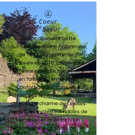
Venez découvrir cette
authentique ferme Ardennaise
de 1842, complètement
rénovée en 2016. Idéale pour
se réunir en toute convivialité
en famille ou entre amis.
Confort garanti dans les 6
chambres équipées de salles
de bain. Le charme des vieilles
pierres, les matériaux nobles de
la maison et la décoration
personnalisée de chacune des