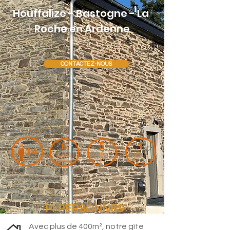
Houffalize - Bastog
ne
- La
Roche en Ardenne
CONTACTEZ-NOUS
14 PERSONNES
Avec plus de 400m², notre gîte