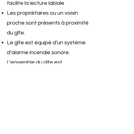
facilite la lecture labiale
Les propriétaires ou un voisin
proche sont présents à proximité
du gîte.
Le gîte est équipé d’un système
d’alarme incendie sonore.
L’ensemble du gîte est
suffisamment éclairé.
Nous avons bénéficié d’une
sensibilisation aux besoins des
personnes désorientées.